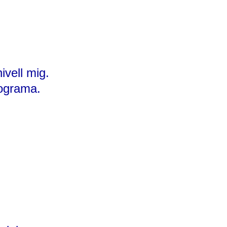
nivell mig.
rograma.