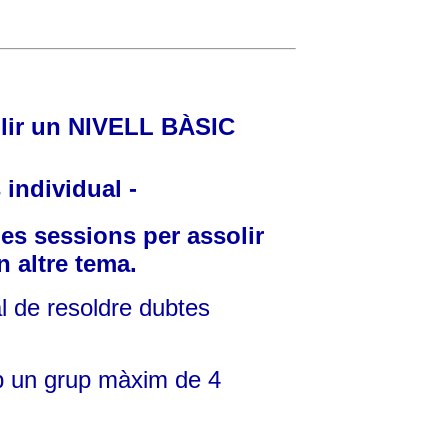
olir un NIVELL BÀSIC
 individual -
 les sessions per assolir
n altre tema.
l de resoldre dubtes
mb un grup màxim de 4