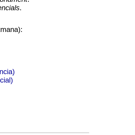
encials
.
tmana):
ncia)
cial)