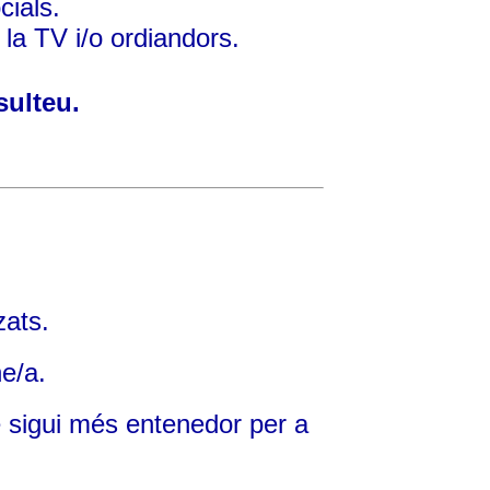
cials.
 la TV i/o ordiandors.
sulteu.
zats.
e/a.
e
sigui més entenedor per a