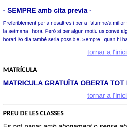
- SEMPRE amb cita previa -
Preferiblement per a nosaltres i per a l'alumne/a millo
la setmana i hora. Però si per algun motiu us convé al
horari i/o dia també seria possible. Sempre i quan hi hag
tornar a l'inici
MATRÍCULA
MATRICULA GRATUÏTA
OBERTA TOT 
tornar a l'inici
PREU DE LES CLASSES
Es pot pagar
amb abonament
o
sense a