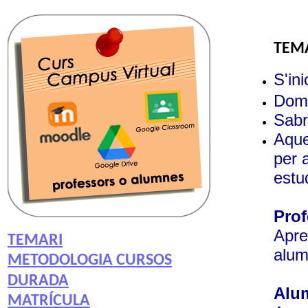
TEMA
S'ini
Domi
Sabr
Aque
per 
estu
Prof
Apre
TEMARI
alum
METODOLOGIA CURSOS
DURADA
Alu
MATRÍCULA