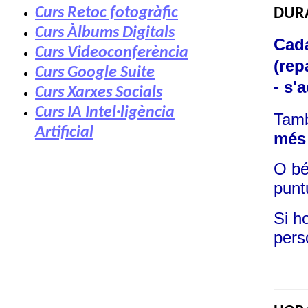
Curs Retoc fotogràfic
DUR
Curs Àlbums Digitals
Cada
Curs Videoconferència
(rep
Curs Google Suite
- s'
Curs Xarxes Socials
Curs IA Intel·ligència
Tamb
Artificial
més 
O bé
punt
Si h
pers