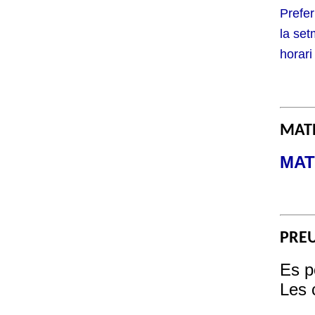
Prefer
la set
horari
MAT
MAT
PREU
Es p
Les 