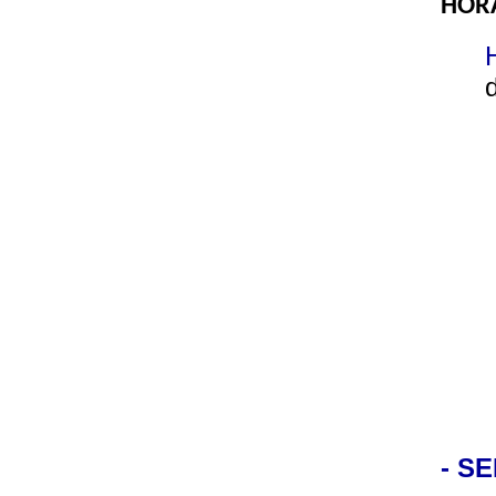
HORA
- SE