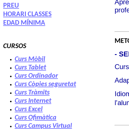
Apre
PREU
prof
HORARI CLASSES
EDAD MÍNIMA
MET
CURSOS
- SE
Curs Mòbil
Curso
Curs Tablet
Curs Ordinador
Adap
Curs Còpies seguretat
Curs Tràmits
Idiom
Curs Internet
l'
alu
Curs Excel
Curs Ofimàtica
Curs Campus Virtual