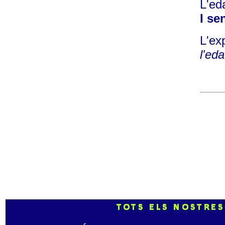
L'ed
I se
L'ex
l'eda